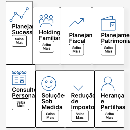
Planejamento
Sucessório
Holding
Planejamento
Planejame
Familiar
Saiba
Fiscal
Patrimonia
Mais
Saiba
Saiba
Saiba
Mais
Mais
Mais
Consultoria
Personalizada
Soluções
Redução
Herança
Sob
de
e
Saiba
Medida
Impostos:
Partilhas
Mais
Saiba
Saiba
Saiba
Mais
Mais
Mais