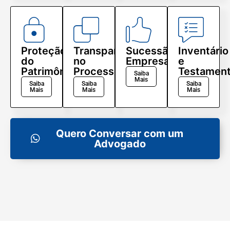
Proteção
Transparência
Sucessão
Inventário
do
no
Empresarial
e
Patrimônio
Processo
Testamen
Saiba
Mais
Saiba
Saiba
Saiba
Mais
Mais
Mais
Quero Conversar com um
Advogado