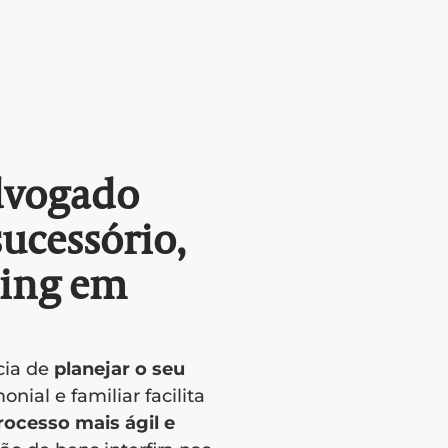
dvogado
ucessório,
ding em
cia de
planejar o seu
nial e familiar facilita
rocesso mais ágil e