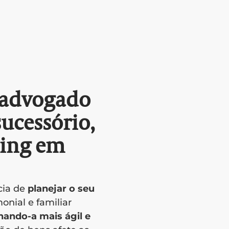
 advogado
ucessório,
ding em
cia de
planejar o seu
onial e familiar
nando-a mais ágil e