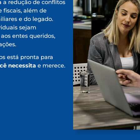
 a redução de conflitos
 fiscais, além de
liares e do legado.
viduais sejam
 aos entes queridos,
ações.
s está pronta para
ocê necessita
e merece.