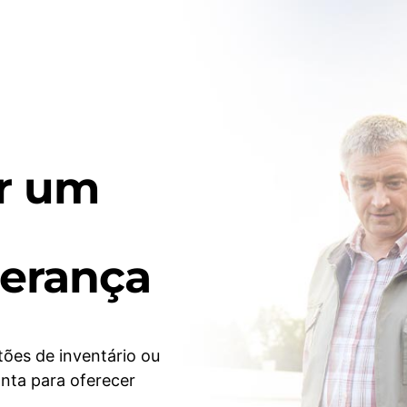
r um
herança
tões de inventário ou
nta para oferecer