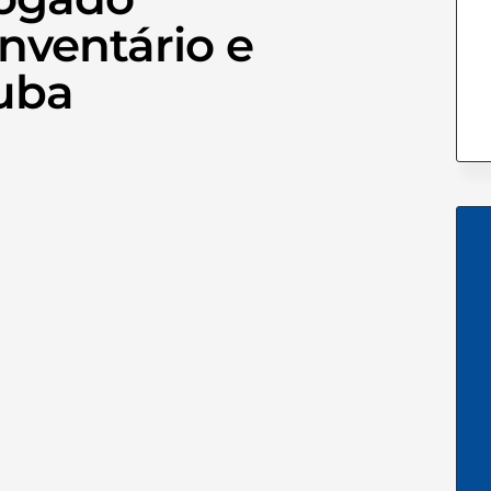
nventário e
uba