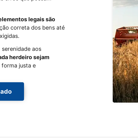
elementos legais são
ação correta dos bens até
xigidas.
a serenidade aos
cada herdeiro sejam
 forma justa e
gado