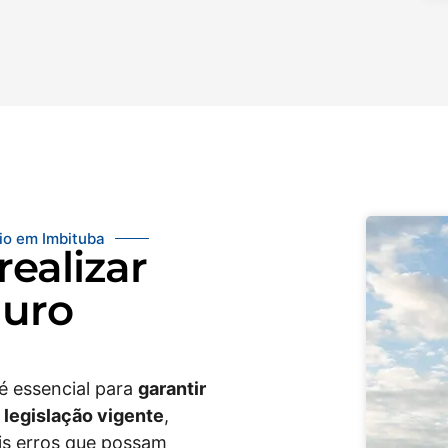
io em Imbituba
realizar
guro
 é essencial para
garantir
 legislação vigente
,
eis erros que possam