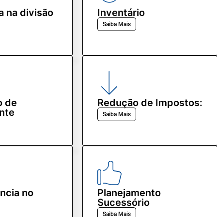
a na divisão
Inventário
Saiba Mais
 de
Redução de Impostos:
ante
Saiba Mais
ncia no
Planejamento
Sucessório
Saiba Mais