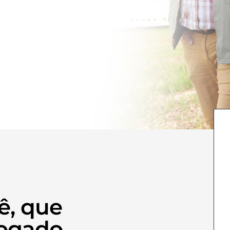
ê, que
ogado