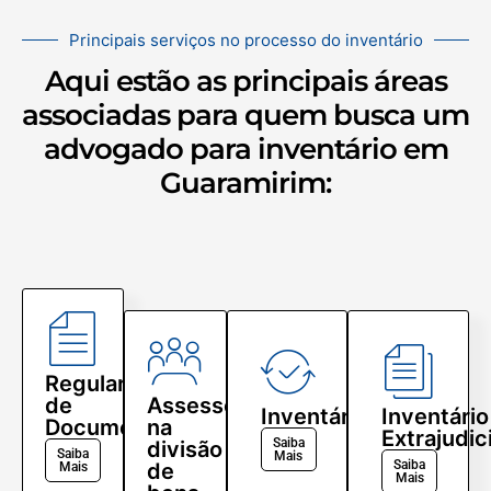
Principais serviços no processo do inventário
Aqui estão as principais áreas
associadas para quem busca um
advogado para inventário em
Guaramirim:
Regularização
de
Assessoria
Inventário
Inventário
Documentos
na
Extrajudic
Saiba
divisão
Saiba
Mais
Saiba
de
Mais
Mais