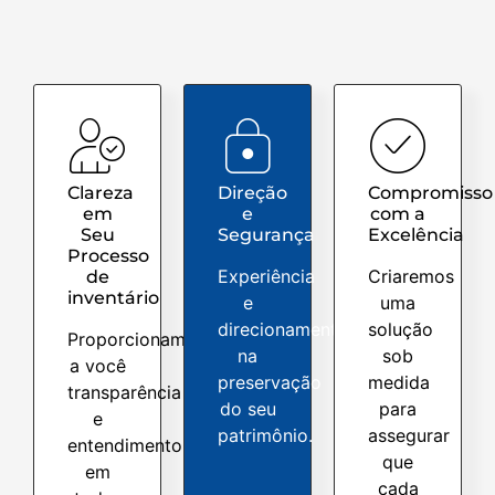
Clareza
Direção
Compromisso
em
e
com a
Seu
Segurança
Excelência
Processo
Experiência
Criaremos
de
inventário
e
uma
direcionamento
solução
Proporcionamos
na
sob
a você
preservação
medida
transparência
do seu
para
e
patrimônio.
assegurar
entendimento
que
em
cada