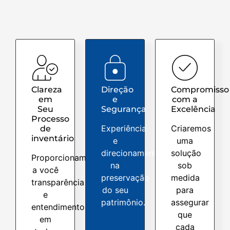
Clareza
Direção
Compromisso
em
e
com a
Seu
Segurança
Excelência
Processo
Experiência
Criaremos
de
inventário
e
uma
direcionamento
solução
Proporcionamos
na
sob
a você
preservação
medida
transparência
do seu
para
e
patrimônio.
assegurar
entendimento
que
em
cada