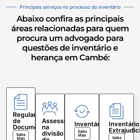
Principais serviços no processo do inventário
Abaixo confira as principais
áreas relacionadas para quem
procura um advogado para
questões de inventário e
herança em Cambé:
Regularização
de
Assessoria
Inventário
Inventário
Documentos
na
Extrajudic
Saiba
divisão
Saiba
Mais
Saiba
de
Mais