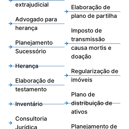
extrajudicial
Elaboração de
plano de partilha
Advogado para
herança
Imposto de
transmissão
Planejamento
causa mortis e
Sucessório
doação
Herança
Regularização de
imóveis
Elaboração de
testamento
Plano de
distribuição de
Inventário
ativos
Consultoria
Planejamento de
Jurídica