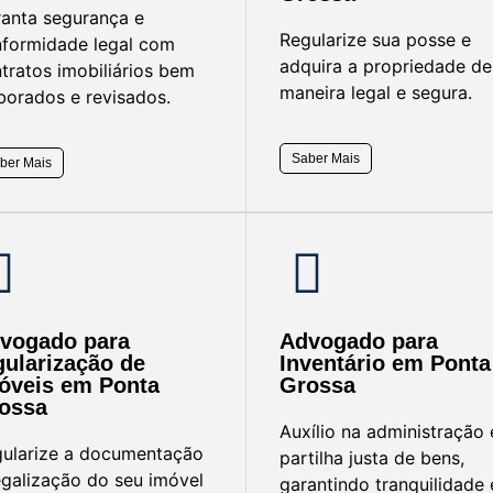
anta segurança e
Regularize sua posse e
formidade legal com
adquira a propriedade de
tratos imobiliários bem
maneira legal e segura.
borados e revisados.
Saber Mais
ber Mais
vogado para
Advogado para
gularização de
Inventário em Ponta
óveis em Ponta
Grossa
ossa
Auxílio na administração 
ularize a documentação
partilha justa de bens,
egalização do seu imóvel
garantindo tranquilidade 