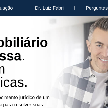
tuação
Dr. Luiz Fabri
Perguntas
biliário
ssa
.
m
icas.
ecimento jurídico de um
a
para resolver suas