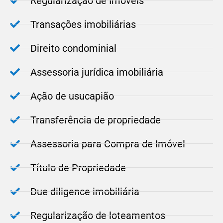
Regularização de Imóveis
Transações imobiliárias
Direito condominial
Assessoria jurídica imobiliária
Ação de usucapião
Transferência de propriedade
Assessoria para Compra de Imóvel
Título de Propriedade
Due diligence imobiliária
Regularização de loteamentos