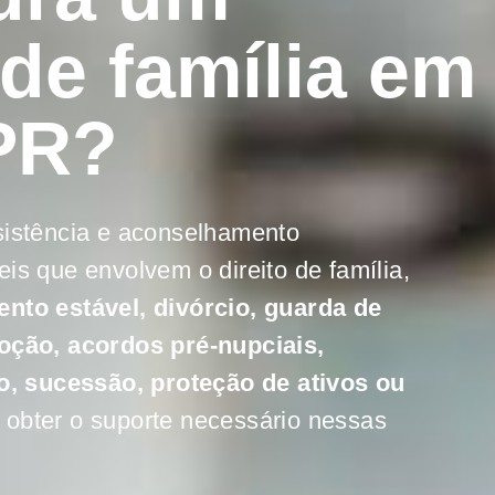
de família em
PR?
sistência e aconselhamento
is que envolvem o direito de família,
nto estável, divórcio, guarda de
doção, acordos pré-nupciais,
io, sucessão, proteção de ativos ou
 obter o suporte necessário nessas