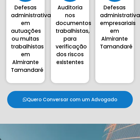
Defesas
Auditoria
Defesas
administrativas
nos
administrativ
em
documentos
empresariais
autuações
trabalhistas,
em
ou multas
para
Almirante
trabalhistas
verificação
Tamandaré
em
dos riscos
Almirante
existentes
Tamandaré
Quero Conversar com um Advogado