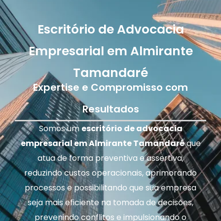
Escritório de Advocacia
Empresarial em Almirante
Tamandaré
Expertise e Compromisso com
Resultados
Somos um
escritório de advocacia
empresarial em Almirante Tamandaré
que
atua de forma preventiva e assertiva,
reduzindo custos operacionais, aprimorando
processos e possibilitando que sua empresa
seja mais eficiente na tomada de decisões,
prevenindo conflitos e impulsionando o