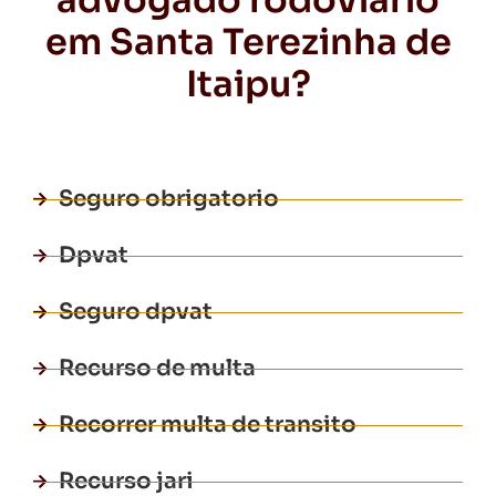
advogado rodoviário
em Santa Terezinha de
Itaipu?
Seguro obrigatorio
Dpvat
Seguro dpvat
Recurso de multa
Recorrer multa de transito
Recurso jari