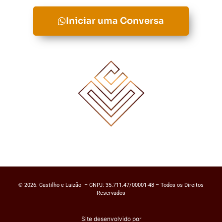
Iniciar uma Conversa
© 2026. Castilho e Luizão – CNPJ: 35.711.47/00001-48 – Todos os Direitos
Reservados
Site desenvolvido por