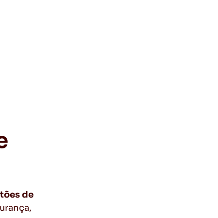
e
tões de
urança,