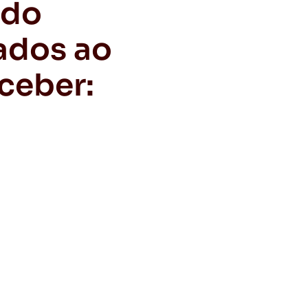
ado
ados ao
ceber: