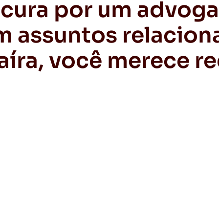
ocura por um advog
m assuntos relacion
aíra, você merece re