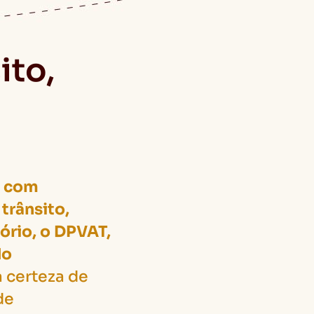
ito,
e
 com
trânsito,
ório, o DPVAT,
do
 certeza de
de