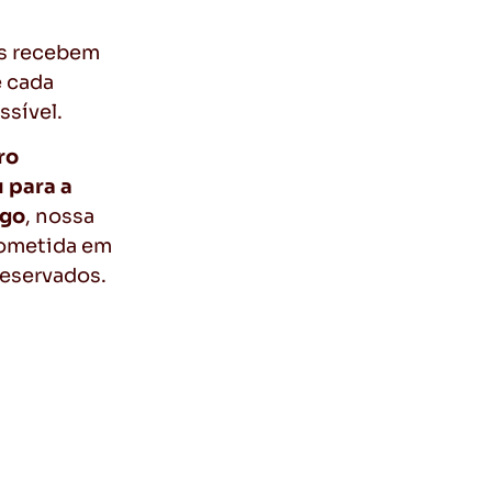
es recebem
e cada
ssível.
ro
u para a
ego
, nossa
rometida em
reservados.