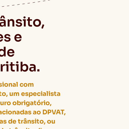
ânsito,
es e
de
ritiba.
sional com
to, um especialista
uro obrigatório,
acionadas ao DPVAT,
s de trânsito, ou