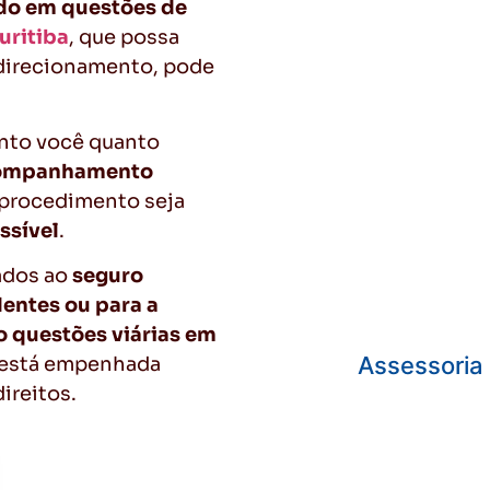
do em questões de
uritiba
, que possa
 direcionamento, pode
anto você quanto
ompanhamento
 procedimento seja
ssível
.
nados ao
seguro
dentes ou para a
 questões viárias em
Assessoria 
s está empenhada
ireitos.