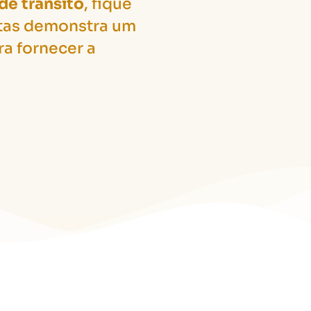
de trânsito
, fique
stas demonstra um
a fornecer a