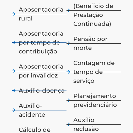
(Benefício de
Aposentadoria
Prestação
rural
Continuada)
Aposentadoria
Pensão por
por tempo de
morte
contribuição
Contagem de
Aposentadoria
tempo de
por invalidez
serviço
Auxílio-doença
Planejamento
previdenciário
Auxílio-
acidente
Auxílio
reclusão
Cálculo de