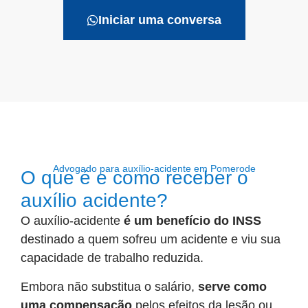
Iniciar uma conversa
Advogado para auxílio-acidente em Pomerode
O que é e como receber o
auxílio acidente?
O auxílio-acidente
é um benefício do INSS
destinado a quem sofreu um acidente e viu sua
capacidade de trabalho reduzida.
Embora não substitua o salário,
serve como
uma compensação
pelos efeitos da lesão ou