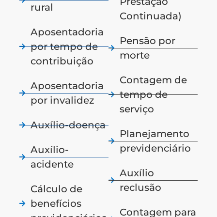
Prestação
rural
Continuada)
Aposentadoria
Pensão por
por tempo de
morte
contribuição
Contagem de
Aposentadoria
tempo de
por invalidez
serviço
Auxílio-doença
Planejamento
previdenciário
Auxílio-
acidente
Auxílio
reclusão
Cálculo de
benefícios
Contagem para