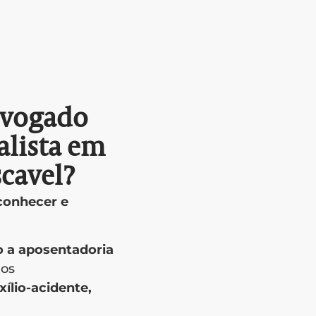
dvogado
alista em
cavel?
 conhecer e
o a aposentadoria
ios
xílio-acidente,