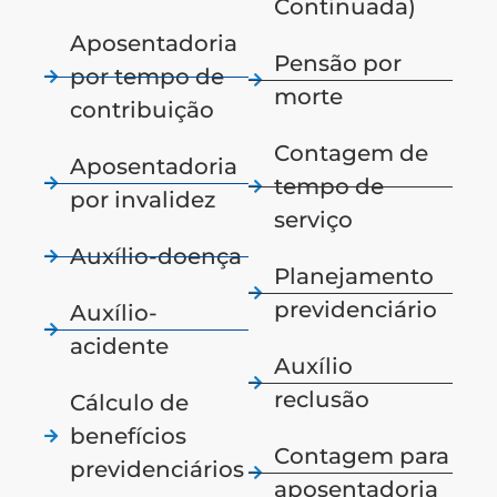
Continuada)
Aposentadoria
Pensão por
por tempo de
morte
contribuição
Contagem de
Aposentadoria
tempo de
por invalidez
serviço
Auxílio-doença
Planejamento
previdenciário
Auxílio-
acidente
Auxílio
reclusão
Cálculo de
benefícios
Contagem para
previdenciários
aposentadoria