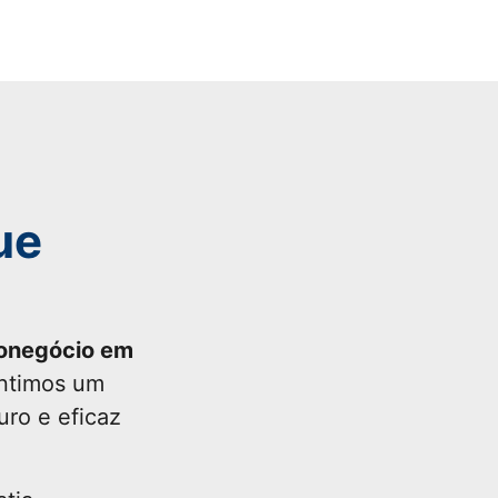
ue
ronegócio em
antimos um
uro e eficaz