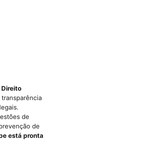
Direito
, transparência
legais.
uestões de
 prevenção de
pe está pronta