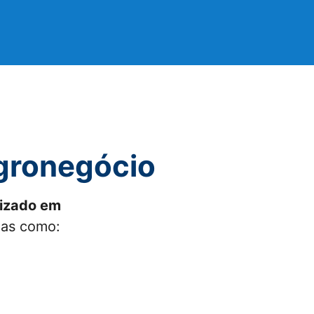
Agronegócio
izado em
eas como: